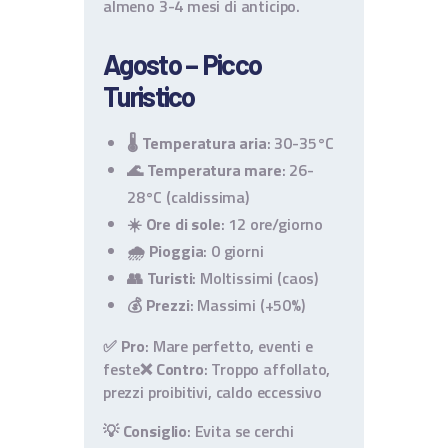
almeno 3-4 mesi di anticipo.
Agosto – Picco
Turistico
🌡️
Temperatura aria
: 30-35°C
🌊
Temperatura mare
: 26-
28°C (caldissima)
☀️
Ore di sole
: 12 ore/giorno
🌧️
Pioggia
: 0 giorni
👥
Turisti
: Moltissimi (caos)
💰
Prezzi
: Massimi (+50%)
✅ Pro
: Mare perfetto, eventi e
feste
❌ Contro
: Troppo affollato,
prezzi proibitivi, caldo eccessivo
💡
Consiglio
: Evita se cerchi