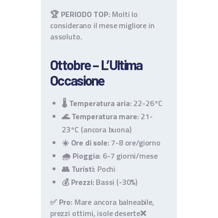
🏆
PERIODO TOP
: Molti lo
considerano il mese migliore in
assoluto.
Ottobre – L’Ultima
Occasione
🌡️
Temperatura aria
: 22-26°C
🌊
Temperatura mare
: 21-
23°C (ancora buona)
☀️
Ore di sole
: 7-8 ore/giorno
🌧️
Pioggia
: 6-7 giorni/mese
👥
Turisti
: Pochi
💰
Prezzi
: Bassi (-30%)
✅ Pro
: Mare ancora balneabile,
prezzi ottimi, isole deserte
❌