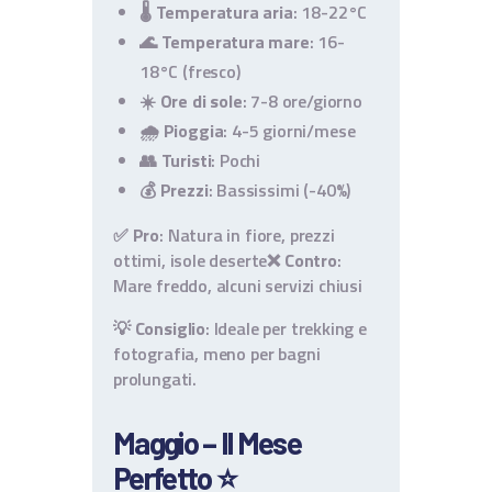
🌡️
Temperatura aria
: 18-22°C
🌊
Temperatura mare
: 16-
18°C (fresco)
☀️
Ore di sole
: 7-8 ore/giorno
🌧️
Pioggia
: 4-5 giorni/mese
👥
Turisti
: Pochi
💰
Prezzi
: Bassissimi (-40%)
✅ Pro
: Natura in fiore, prezzi
ottimi, isole deserte
❌ Contro
:
Mare freddo, alcuni servizi chiusi
💡
Consiglio
: Ideale per trekking e
fotografia, meno per bagni
prolungati.
Maggio – Il Mese
Perfetto ⭐