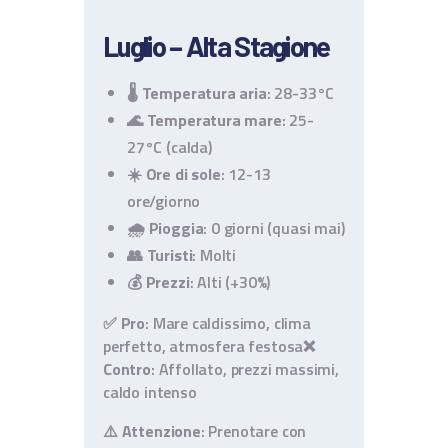
Luglio – Alta Stagione
🌡️
Temperatura aria
: 28-33°C
🌊
Temperatura mare
: 25-
27°C (calda)
☀️
Ore di sole
: 12-13
ore/giorno
🌧️
Pioggia
: 0 giorni (quasi mai)
👥
Turisti
: Molti
💰
Prezzi
: Alti (+30%)
✅ Pro
: Mare caldissimo, clima
perfetto, atmosfera festosa
❌
Contro
: Affollato, prezzi massimi,
caldo intenso
⚠️
Attenzione
: Prenotare con