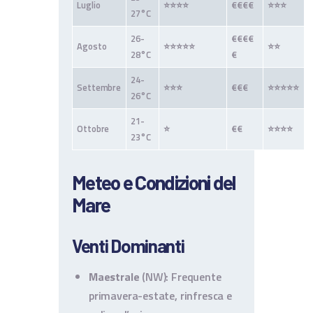
Luglio
⭐⭐⭐⭐
€€€€
⭐⭐⭐
27°C
26-
€€€€
Agosto
⭐⭐⭐⭐⭐
⭐⭐
28°C
€
24-
Settembre
⭐⭐⭐
€€€
⭐⭐⭐⭐⭐
26°C
21-
Ottobre
⭐
€€
⭐⭐⭐⭐
23°C
Meteo e Condizioni del
Mare
Venti Dominanti
Maestrale
(NW): Frequente
primavera-estate, rinfresca e