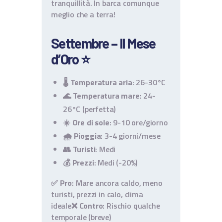
tranquillità. In barca comunque
meglio che a terra!
Settembre – Il Mese
d’Oro ⭐
🌡️
Temperatura aria
: 26-30°C
🌊
Temperatura mare
: 24-
26°C (perfetta)
☀️
Ore di sole
: 9-10 ore/giorno
🌧️
Pioggia
: 3-4 giorni/mese
👥
Turisti
: Medi
💰
Prezzi
: Medi (-20%)
✅ Pro
: Mare ancora caldo, meno
turisti, prezzi in calo, clima
ideale
❌ Contro
: Rischio qualche
temporale (breve)