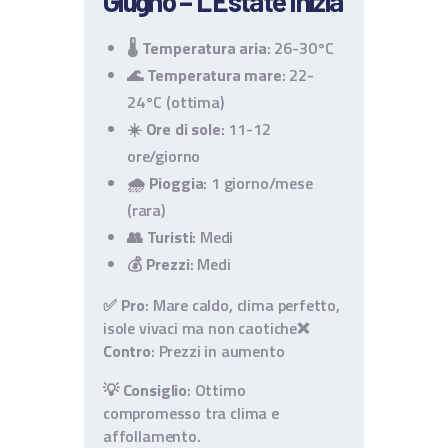
Giugno – L’Estate Inizia
🌡️
Temperatura aria
: 26-30°C
🌊
Temperatura mare
: 22-
24°C (ottima)
☀️
Ore di sole
: 11-12
ore/giorno
🌧️
Pioggia
: 1 giorno/mese
(rara)
👥
Turisti
: Medi
💰
Prezzi
: Medi
✅ Pro
: Mare caldo, clima perfetto,
isole vivaci ma non caotiche
❌
Contro
: Prezzi in aumento
💡
Consiglio
: Ottimo
compromesso tra clima e
affollamento.