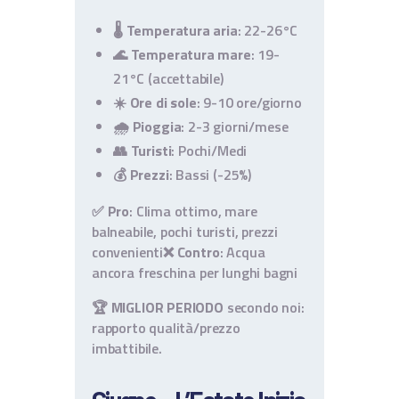
🌡️
Temperatura aria
: 22-26°C
🌊
Temperatura mare
: 19-
21°C (accettabile)
☀️
Ore di sole
: 9-10 ore/giorno
🌧️
Pioggia
: 2-3 giorni/mese
👥
Turisti
: Pochi/Medi
💰
Prezzi
: Bassi (-25%)
✅ Pro
: Clima ottimo, mare
balneabile, pochi turisti, prezzi
convenienti
❌ Contro
: Acqua
ancora freschina per lunghi bagni
🏆
MIGLIOR PERIODO
secondo noi:
rapporto qualità/prezzo
imbattibile.