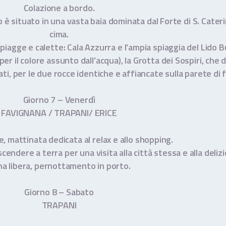
Colazione a bordo.
o è situato in una vasta baia dominata dal Forte di S. Caterin
cima.
iagge e calette: Cala Azzurra e l’ampia spiaggia del Lido 
er il colore assunto dall’acqua), la Grotta dei Sospiri, che d
ati, per le due rocce identiche e affiancate sulla parete di 
Giorno 7 – Venerdì
FAVIGNANA / TRAPANI/ ERICE
, mattinata dedicata al relax e allo shopping.
ndere a terra per una visita alla città stessa e alla delizio
a libera, pernottamento in porto.
Giorno 8 – Sabato
TRAPANI