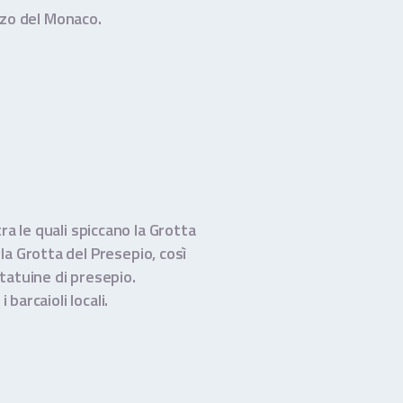
izzo del Monaco.
a le quali spiccano la Grotta
 la Grotta del Presepio, così
tatuine di presepio.
barcaioli locali.