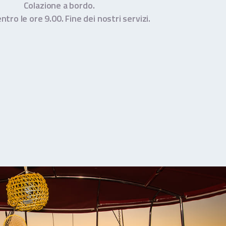
Colazione a bordo.
ntro le ore 9.00. Fine dei nostri servizi.