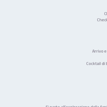
C
Check
Arrivo 
Cocktail di
Si parte all’esplorazione della fa