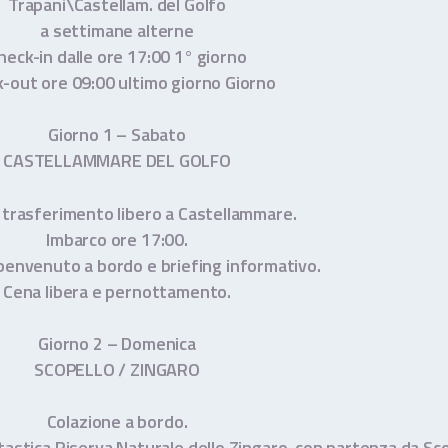
Trapani\Castellam. del Golfo
a settimane alterne
heck-in dalle ore 17:00 1° giorno
-out ore 09:00 ultimo giorno Giorno
Giorno 1 – Sabato
CASTELLAMMARE DEL GOLFO
e trasferimento libero a Castellammare.
Imbarco ore 17:00.
 benvenuto a bordo e briefing informativo.
Cena libera e pernottamento.
Giorno 2 – Domenica
SCOPELLO / ZINGARO
Colazione a bordo.
ntastica Riserva Naturale dello Zingaro, con partenza da Sco