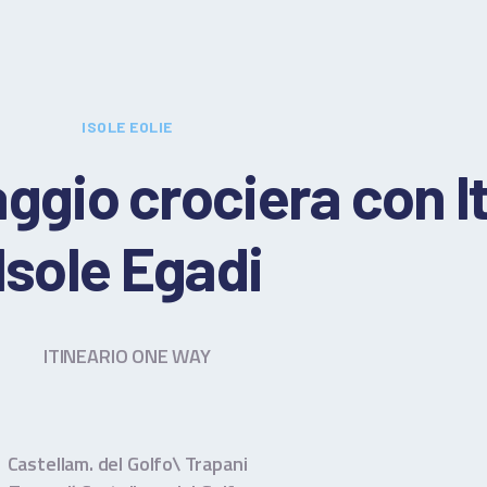
OLIE ED EGADI
OTO
ISOLE EOLIE
REVENTIVO
gio crociera con It
ONTATTI
Isole Egadi
ERMINI E CONDIZIONI
ITINEARIO ONE WAY
Castellam. del Golfo\ Trapani