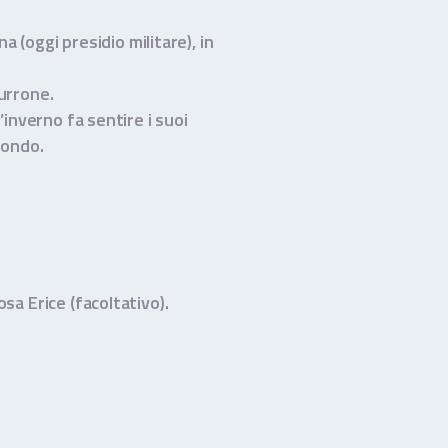
a (oggi presidio militare), in
Burrone.
’inverno fa sentire i suoi
fondo.
sa Erice (facoltativo).