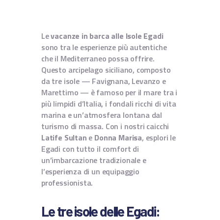
CONTATTI
TERMINI E CONDIZIONI
Le
vacanze in barca alle Isole Egadi
sono tra le esperienze più autentiche
che il Mediterraneo possa offrire.
Questo arcipelago siciliano, composto
da tre isole — Favignana, Levanzo e
Marettimo — è famoso per il mare tra i
più limpidi d’Italia, i fondali ricchi di vita
marina e un’atmosfera lontana dal
turismo di massa. Con i nostri caicchi
Latife Sultan
e
Donna Marisa
, esplori le
Egadi con tutto il comfort di
un’imbarcazione tradizionale e
l’esperienza di un equipaggio
professionista.
Le tre isole delle Egadi: