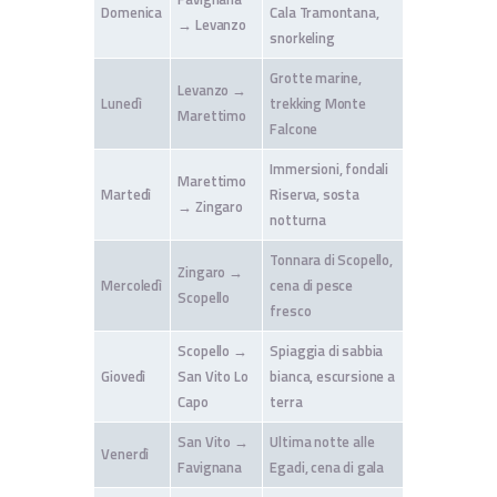
Domenica
Cala Tramontana,
→ Levanzo
snorkeling
Grotte marine,
Levanzo →
Lunedì
trekking Monte
Marettimo
Falcone
Immersioni, fondali
Marettimo
Martedì
Riserva, sosta
→ Zingaro
notturna
Tonnara di Scopello,
Zingaro →
Mercoledì
cena di pesce
Scopello
fresco
Scopello →
Spiaggia di sabbia
Giovedì
San Vito Lo
bianca, escursione a
Capo
terra
San Vito →
Ultima notte alle
Venerdì
Favignana
Egadi, cena di gala