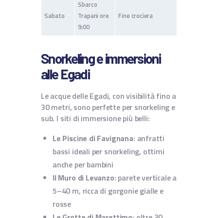
Sbarco
Sabato
Trapani ore
Fine crociera
9:00
Snorkeling e immersioni
alle Egadi
Le acque delle Egadi, con visibilità fino a
30 metri, sono perfette per snorkeling e
sub. I siti di immersione più belli:
Le Piscine di Favignana
: anfratti
bassi ideali per snorkeling, ottimi
anche per bambini
Il Muro di Levanzo
: parete verticale a
5–40 m, ricca di gorgonie gialle e
rosse
Le Grotte di Marettimo
: oltre 30