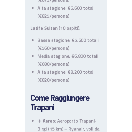
(€675/persona)
Alta stagione: €6.600 totali
(€825/persona)
Latife Sultan
(10 ospiti):
Bassa stagione: €5.600 totali
(€560/persona)
Media stagione: €6.800 totali
(€680/persona)
Alta stagione: €8.200 totali
(€820/persona)
Come Raggiungere
Trapani
✈️
Aereo
: Aeroporto Trapani-
Birgi (15 km) – Ryanair, voli da