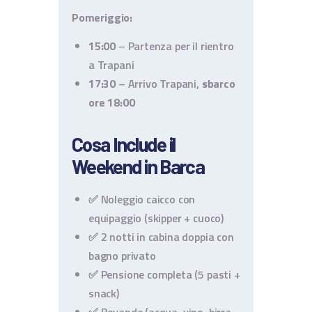
Pomeriggio:
15:00
– Partenza per il rientro
a Trapani
17:30
– Arrivo Trapani,
sbarco
ore 18:00
Cosa Include il
Weekend in Barca
✅ Noleggio caicco con
equipaggio (skipper + cuoco)
✅ 2 notti in cabina doppia con
bagno privato
✅ Pensione completa (5 pasti +
snack)