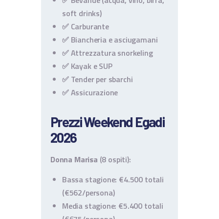
✅ Bevande (acqua, vino, birra,
soft drinks)
✅ Carburante
✅ Biancheria e asciugamani
✅ Attrezzatura snorkeling
✅ Kayak e SUP
✅ Tender per sbarchi
✅ Assicurazione
Prezzi Weekend Egadi
2026
Donna Marisa
(8 ospiti):
Bassa stagione: €4.500 totali
(€562/persona)
Media stagione: €5.400 totali