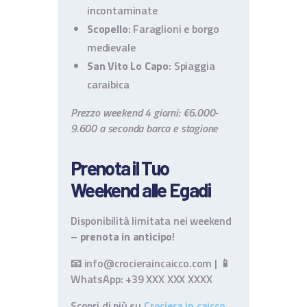
incontaminate
Scopello
: Faraglioni e borgo
medievale
San Vito Lo Capo
: Spiaggia
caraibica
Prezzo weekend 4 giorni: €6.000-
9.600 a seconda barca e stagione
Prenota il Tuo
Weekend alle Egadi
Disponibilità limitata nei weekend
–
prenota in anticipo
!
📧 info@crocieraincaicco.com | 📱
WhatsApp: +39 XXX XXX XXXX
Scopri di più su
Crociera in caicco
.