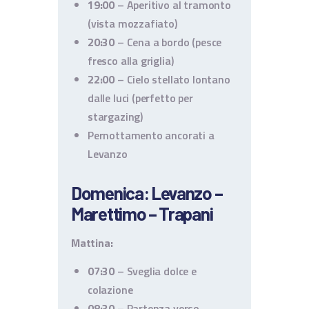
19:00
– Aperitivo al tramonto
(vista mozzafiato)
20:30
– Cena a bordo (pesce
fresco alla griglia)
22:00
– Cielo stellato lontano
dalle luci (perfetto per
stargazing)
Pernottamento ancorati a
Levanzo
Domenica: Levanzo –
Marettimo – Trapani
Mattina:
07:30
– Sveglia dolce e
colazione
08:30
– Partenza verso