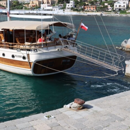
OLIE ED EGADI
OTO
REVENTIVO
ONTATTI
ERMINI E CONDIZIONI