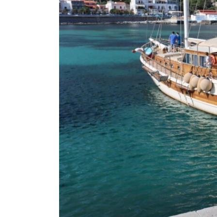
E
F
P
C
T