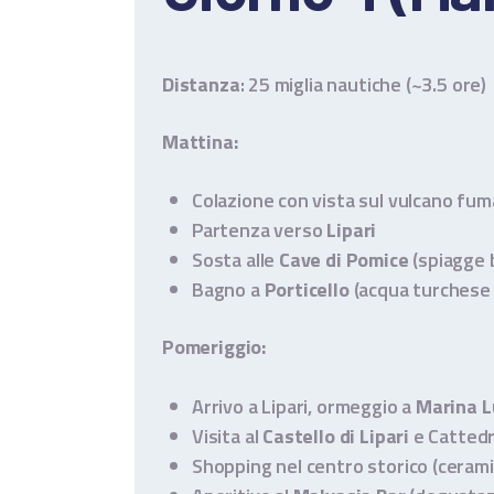
Distanza
: 25 miglia nautiche (~3.5 ore)
Mattina:
Colazione con vista sul vulcano fu
Partenza verso
Lipari
Sosta alle
Cave di Pomice
(spiagge 
Bagno a
Porticello
(acqua turchese i
Pomeriggio:
Arrivo a Lipari, ormeggio a
Marina 
Visita al
Castello di Lipari
e Cattedr
Shopping nel centro storico (ceramic