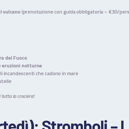
l vulcano
(prenotazione con guida obbligatoria – €30/per
ra del Fuoco
e
eruzioni notturne
illi incandescenti che cadono in mare
stelle
utta la crociera!
tedì): Stromboli – L