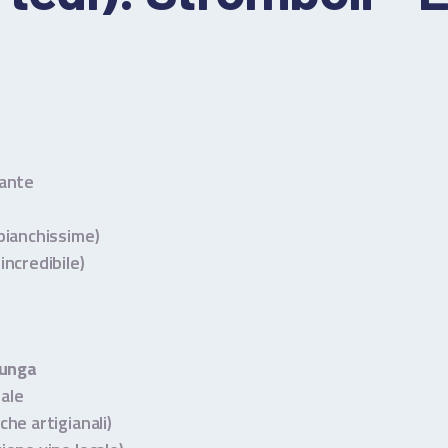
mante
bianchissime)
ncredibile)
Lunga
ale
he artigianali)