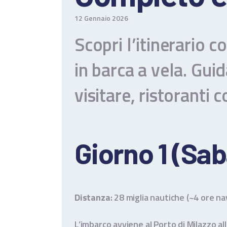
E
12 Gennaio 2026
F
Scopri l’itinerario 
in barca a vela. Gui
P
visitare, ristoranti c
C
T
Giorno 1 (Sab
Distanza
: 28 miglia nautiche (~4 ore n
L’imbarco avviene al Porto di Milazzo al