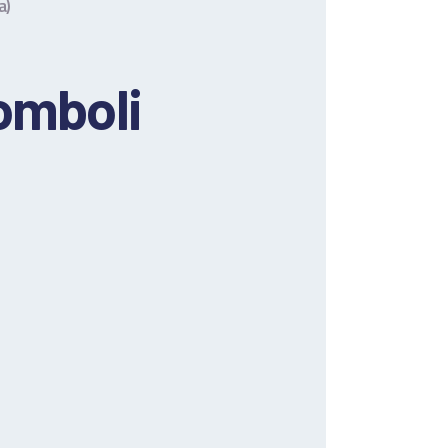
a)
romboli