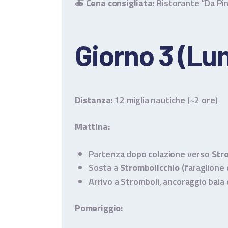
🍝
Cena consigliata
: Ristorante “Da Pi
Giorno 3 (Lu
Distanza
: 12 miglia nautiche (~2 ore)
Mattina:
Partenza dopo colazione verso
Str
Sosta a
Strombolicchio
(faraglione 
Arrivo a Stromboli, ancoraggio baia
Pomeriggio: