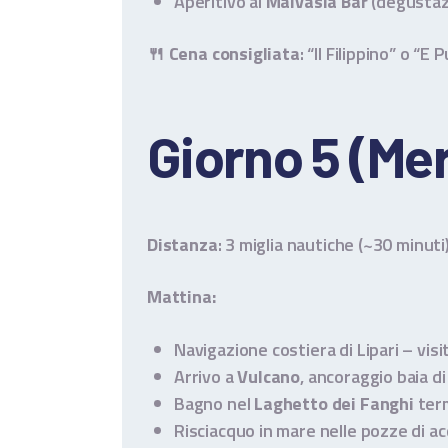
Aperitivo al
Malvasia Bar
(degustazi
🍴
Cena consigliata
: “Il Filippino” o “E 
Giorno 5 (Mer
Distanza
: 3 miglia nautiche (~30 minuti
Mattina:
Navigazione costiera di Lipari – vis
Arrivo a
Vulcano
, ancoraggio baia d
Bagno nel
Laghetto dei Fanghi
term
Risciacquo in mare nelle pozze di a