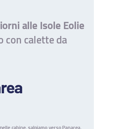
iorni alle Isole Eolie
o con calette da
area
e nelle cabine, salpiamo verso Panarea,