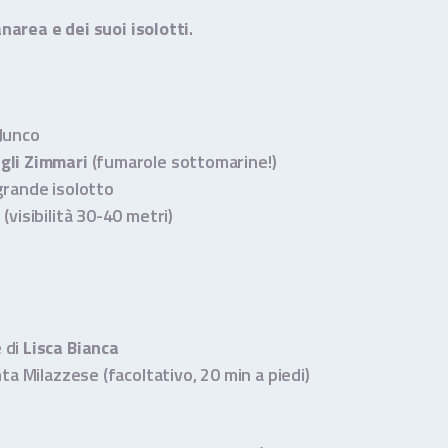
narea e dei suoi isolotti
.
 Junco
gli Zimmari
(fumarole sottomarine!)
ù grande isolotto
(visibilità 30-40 metri)
 di
Lisca Bianca
ta Milazzese (facoltativo, 20 min a piedi)