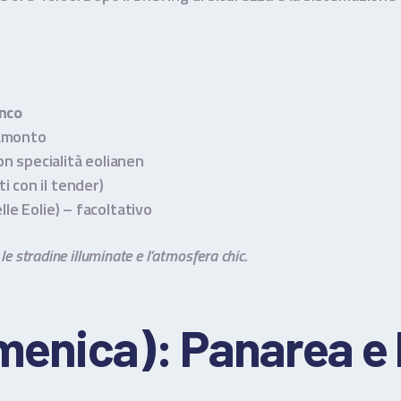
unco
ramonto
n specialità eolianen
i con il tender)
lle Eolie) – facoltativo
le stradine illuminate e l’atmosfera chic.
enica): Panarea e I