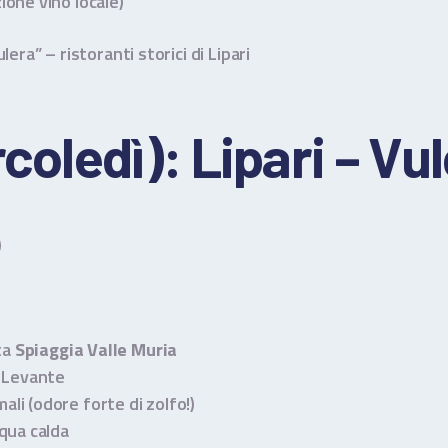
one vino locale)
Pulera” – ristoranti storici di Lipari
coledì): Lipari – Vu
)
ita
Spiaggia Valle Muria
i Levante
ali (odore forte di zolfo!)
cqua calda