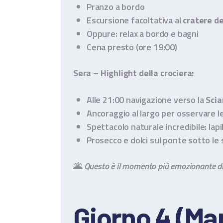
Pranzo a bordo
Escursione facoltativa al
cratere de
Oppure: relax a bordo e bagni
Cena presto (ore 19:00)
Sera – Highlight della crociera:
Alle 21:00 navigazione verso la
Scia
Ancoraggio al largo per osservare l
Spettacolo naturale incredibile: lap
Prosecco e dolci sul ponte sotto le 
🌋
Questo è il momento più emozionante di t
Giorno 4 (Mar