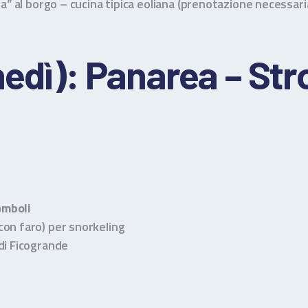
na” al borgo – cucina tipica eoliana (prenotazione necessari
nedì): Panarea – St
omboli
con faro) per snorkeling
 di Ficogrande