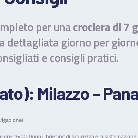
OLIE ED EGADI
OTO
completo per una
crociera di 7 g
da dettagliata giorno per giorn
REVENTIVO
onsigliati e consigli pratici.
ONTATTI
ERMINI E CONDIZIONI
ato): Milazzo – Pan
avigazione)
le ore 16:00. Dopo il briefing di sicurezza e la sistemazion